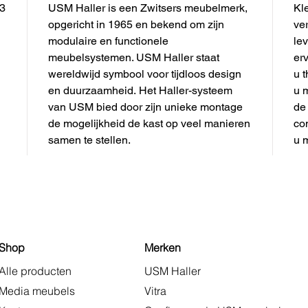
,3
USM Haller is een Zwitsers meubelmerk,
Kl
opgericht in 1965 en bekend om zijn
ver
modulaire en functionele
lev
meubelsystemen. USM Haller staat
er
wereldwijd symbool voor tijdloos design
u t
en duurzaamheid. Het Haller-systeem
u 
van USM bied door zijn unieke montage
de
de mogelijkheid de kast op veel manieren
co
samen te stellen.
u 
Shop
Merken
Alle producten
USM Haller
Media meubels
Vitra