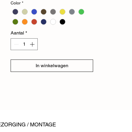
Color
*
verschillende ruimtes te gebruiken en
tentoon te stellen. Dit model wordt
standaard geleverd met een klep die
horizontaal opent.
Aantal
*
Wilt u de producten van USM liever eerst
in het écht zien? Kom dan gerust langs in
onze showroom voor advies op maat.
In winkelwagen
EZORGING / MONTAGE