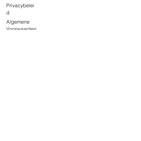
Privacybelei
d
Algemene
Voorwaarden
Shop
Alle producten
Media meubels
Kasten
Lampen
Stoelen
Accessoires
Merken
USM Haller