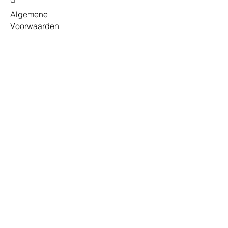
Kabellengte voor staande lampen:
200 cm.
Algemene
Voorwaarden
Shop
Alle producten
Media meubels
Kasten
Lampen
Stoelen
Accessoires
Merken
USM Haller
Vitra