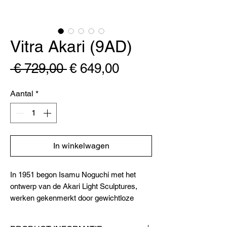
Vitra Akari (9AD)
Normale
Verkoopprijs
 € 729,00 
€ 649,00
prijs
Aantal
*
In winkelwagen
In 1951 begon Isamu Noguchi met het
ontwerp van de Akari Light Sculptures,
werken gekenmerkt door gewichtloze
verlichting. Voor deze voorwerpen koos hij
de naam 'akari', een Japans woord dat